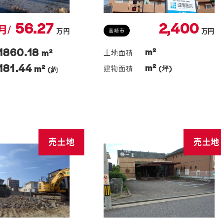
56.27
2,400
月/
万円
万円
高崎市
1860.18
m²
m²
181.44
m²
m²
(坪)
(約
売土地
売土地