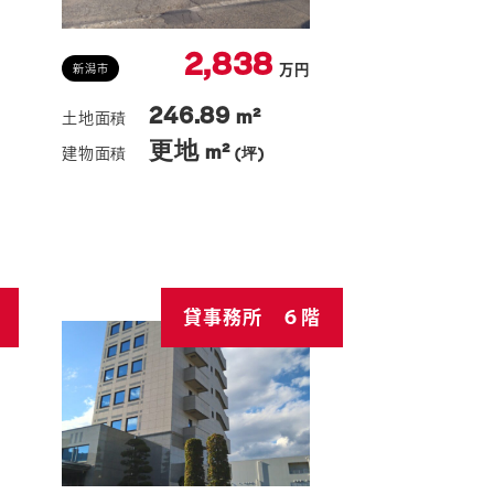
2,838
万円
新潟市
246.89
m²
更地
m²
(坪)
貸事務所 ６階